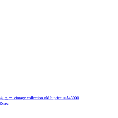
理
ntage collection old hiprice us$43000
Ssec