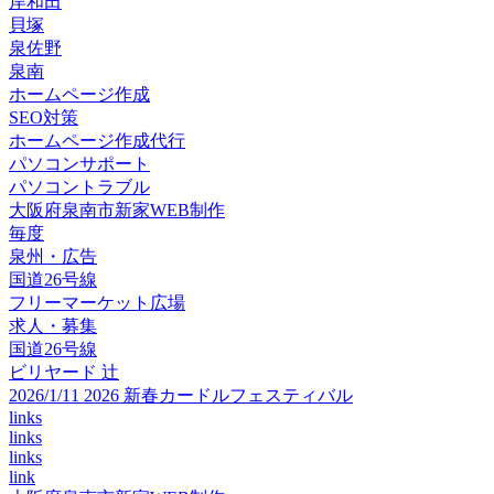
岸和田
貝塚
泉佐野
泉南
ホームページ作成
SEO対策
ホームページ作成代行
パソコンサポート
パソコントラブル
大阪府泉南市新家WEB制作
毎度
泉州・広告
国道26号線
フリーマーケット広場
求人・募集
国道26号線
ビリヤード 辻
2026/1/11 2026 新春カードルフェスティバル
links
links
links
link