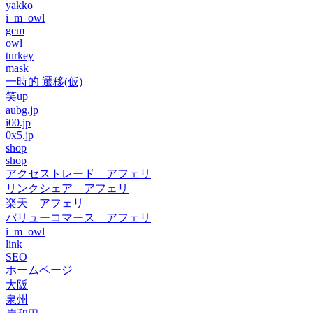
yakko
i_m_owl
gem
owl
turkey
mask
一時的 遷移(仮)
笑up
aubg.jp
i00.jp
0x5.jp
shop
shop
アクセストレード アフェリ
リンクシェア アフェリ
楽天 アフェリ
バリューコマース アフェリ
i_m_owl
link
SEO
ホームページ
大阪
泉州