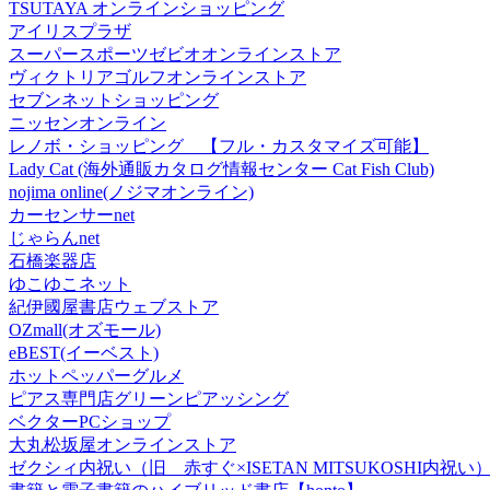
TSUTAYA オンラインショッピング
アイリスプラザ
スーパースポーツゼビオオンラインストア
ヴィクトリアゴルフオンラインストア
セブンネットショッピング
ニッセンオンライン
レノボ・ショッピング 【フル・カスタマイズ可能】
Lady Cat (海外通販カタログ情報センター Cat Fish Club)
nojima online(ノジマオンライン)
カーセンサーnet
じゃらんnet
石橋楽器店
ゆこゆこネット
紀伊國屋書店ウェブストア
OZmall(オズモール)
eBEST(イーベスト)
ホットペッパーグルメ
ピアス専門店グリーンピアッシング
ベクターPCショップ
大丸松坂屋オンラインストア
ゼクシィ内祝い（旧 赤すぐ×ISETAN MITSUKOSHI内祝い