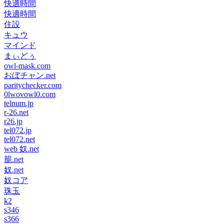
快適時間
快適時間
住設
キュウ
マインド
まぃどぅ
owl-mask.com
おぼチャン.net
paritychecker.com
0lwovowl0.com
telnum.jp
r-26.net
r26.jp
tel072.jp
tel072.net
web 奴.net
籠.net
奴.net
奴コア
珠玉
k2
s346
s366