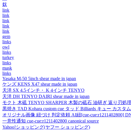
奴
link
link
link
link
link
gem
links
owl
links
turkey
links
mask
links
Yasaka M-50 5inch shear made in japan
ケンズ KENS X47 shear made in japan
天洋 SX 4.5インチ・ K 4インチ TENYO
天洋 DH TENYO DAIRI shear made in japan
モクト 木砥 TENYO SHARPER 木製の砥石 油研ぎ 返り刃処
黒焼き TAD Kohara custom cue タッド Billiards キュー カスタムキュー vi
オリジナル画像 紐づけ 判定依頼 AI紐[cue-cue:r1211402800] DN
一意性通知 cue-cue:r1211402800 canonical source
Yahoo!ショッピング(ヤフー ショッピング)