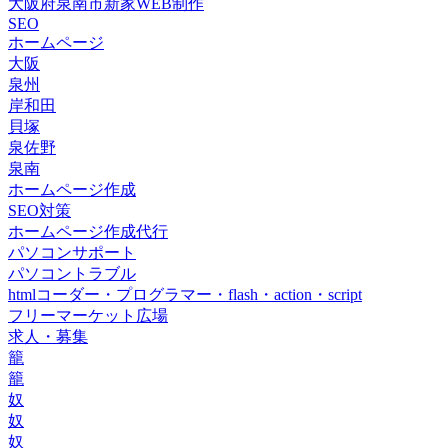
大阪府泉南市新家WEB制作
SEO
ホームページ
大阪
泉州
岸和田
貝塚
泉佐野
泉南
ホームページ作成
SEO対策
ホームページ作成代行
パソコンサポート
パソコントラブル
htmlコーダー・プログラマー・flash・action・script
フリーマーケット広場
求人・募集
籠
籠
奴
奴
奴