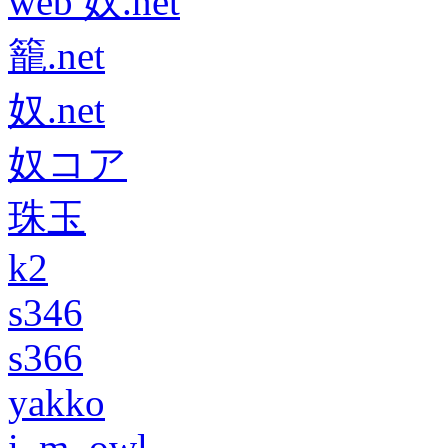
web 奴.net
籠.net
奴.net
奴コア
珠玉
k2
s346
s366
yakko
i_m_owl