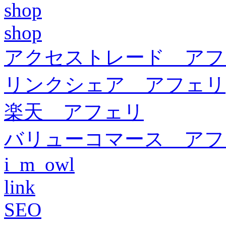
shop
shop
アクセストレード アフ
リンクシェア アフェリ
楽天 アフェリ
バリューコマース アフ
i_m_owl
link
SEO