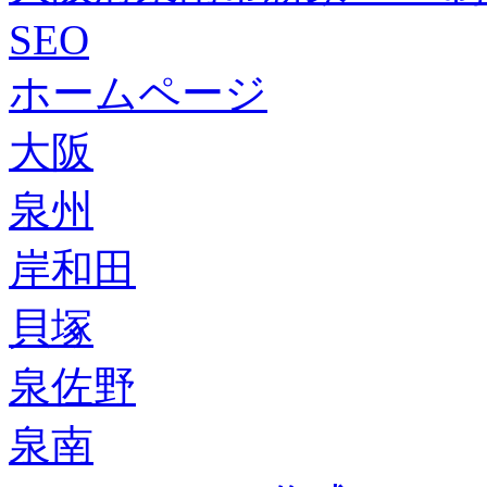
SEO
ホームページ
大阪
泉州
岸和田
貝塚
泉佐野
泉南