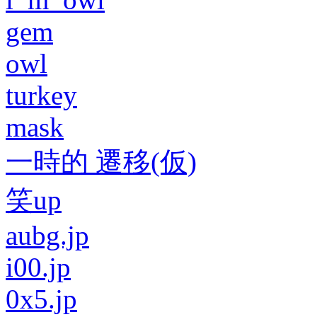
gem
owl
turkey
mask
一時的 遷移(仮)
笑up
aubg.jp
i00.jp
0x5.jp