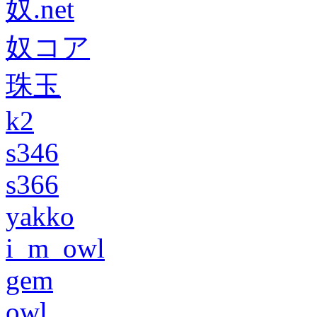
奴.net
奴コア
珠玉
k2
s346
s366
yakko
i_m_owl
gem
owl