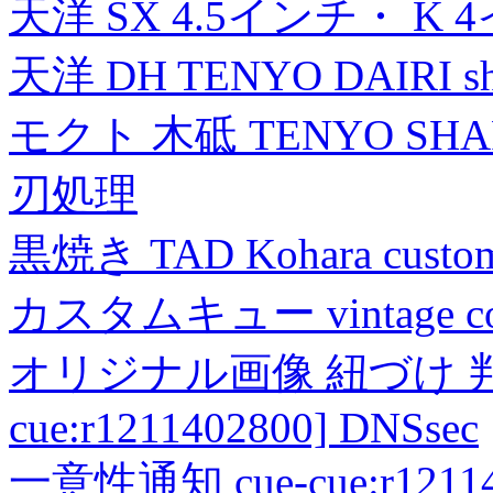
天洋 SX 4.5インチ・ K 
天洋 DH TENYO DAIRI shea
モクト 木砥 TENYO SH
刃処理
黒焼き TAD Kohara custo
カスタムキュー vintage collec
オリジナル画像 紐づけ 判定
cue:r1211402800] DNSsec
一意性通知 cue-cue:r1211402