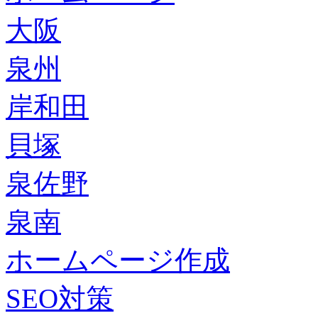
大阪
泉州
岸和田
貝塚
泉佐野
泉南
ホームページ作成
SEO対策