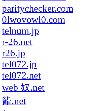
paritychecker.com
0lwovowl0.com
telnum.jp
r-26.net
r26.jp
tel072.jp
tel072.net
web 奴.net
籠.net