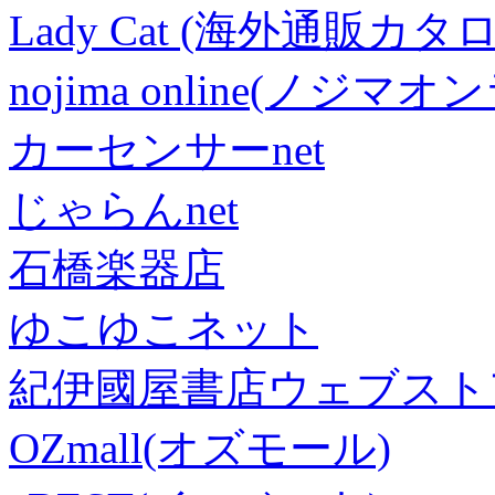
Lady Cat (海外通販カタロ
nojima online(ノジマ
カーセンサーnet
じゃらんnet
石橋楽器店
ゆこゆこネット
紀伊國屋書店ウェブスト
OZmall(オズモール)