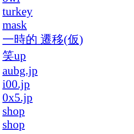
turkey
mask
一時的 遷移(仮)
笑up
aubg.jp
i00.jp
0x5.jp
shop
shop