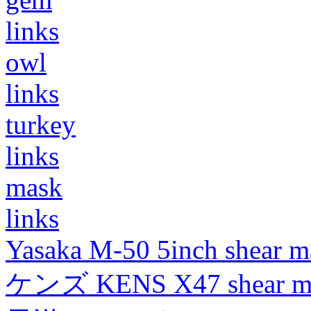
links
owl
links
turkey
links
mask
links
Yasaka M-50 5inch shear m
ケンズ KENS X47 shear mad