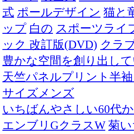
式
ポールデザイン
猫と
ップ
白の
スポーツライフ
ック 改訂版(DVD)
クラ
豊かな空間を創り出して
天竺パネルプリント半袖
サイズメンズ
いちばんやさしい60代からの
エンブリGクラスW
菊い