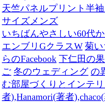
天竺パネルプリント半袖
サイズメンズ
いちばんやさしい60代からの
エンブリGクラスW
菊い
らのFacebook
下仁田の果
ご
冬のウェディング
の
む部屋づくりとインテリアの
者),Hanamori(著者),cha