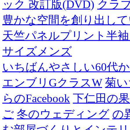
ック 改訂版(DVD)
クラ
豊かな空間を創り出して
天竺パネルプリント半袖
サイズメンズ
いちばんやさしい60代からの
エンブリGクラスW
菊い
らのFacebook
下仁田の果
ご
冬のウェディング
の
む部屋づくりとインテリアの