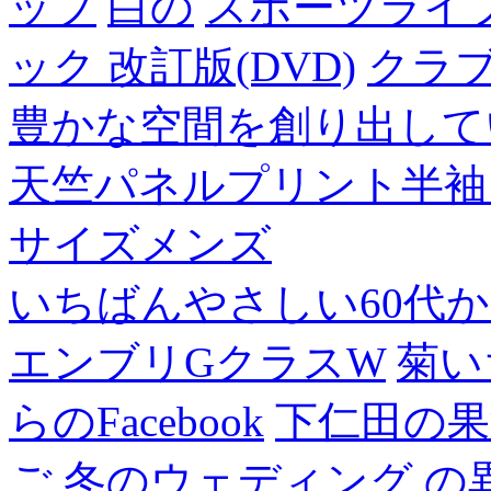
ップ
白の
スポーツライフ
ック 改訂版(DVD)
クラ
豊かな空間を創り出して
天竺パネルプリント半袖
サイズメンズ
いちばんやさしい60代からの
エンブリGクラスW
菊い
らのFacebook
下仁田の果
ご
冬のウェディング
の