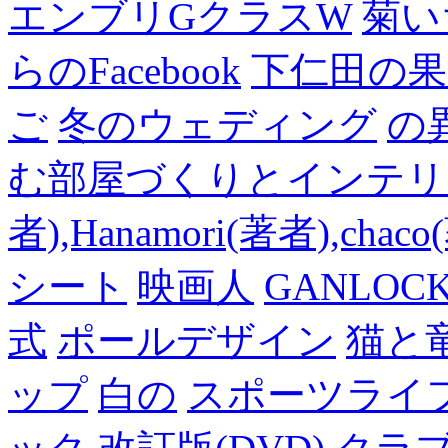
エンブリGクラスW
菊い
らのFacebook
下仁田の果
ご
冬のウェディング
の
む部屋づくりとインテリアの
者),Hanamori(著者),cha
シート
映画人
GANLO
式
ポールデザイン
猫と
ップ
白の
スポーツライフ