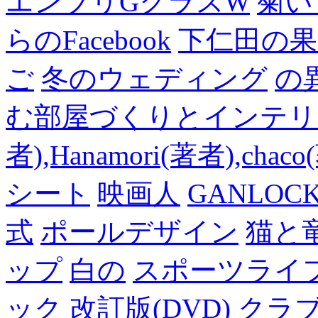
エンブリGクラスW
菊い
らのFacebook
下仁田の果
ご
冬のウェディング
の
む部屋づくりとインテリアの
者),Hanamori(著者),cha
シート
映画人
GANLO
式
ポールデザイン
猫と
ップ
白の
スポーツライフ
ック 改訂版(DVD)
クラ