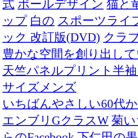
式
ポールデザイン
猫と
ップ
白の
スポーツライフ
ック 改訂版(DVD)
クラ
豊かな空間を創り出して
天竺パネルプリント半袖
サイズメンズ
いちばんやさしい60代からの
エンブリGクラスW
菊い
らのFacebook
下仁田の果