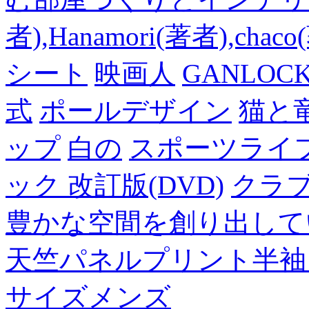
者),Hanamori(著者),cha
シート
映画人
GANLO
式
ポールデザイン
猫と
ップ
白の
スポーツライフ
ック 改訂版(DVD)
クラ
豊かな空間を創り出して
天竺パネルプリント半袖
サイズメンズ