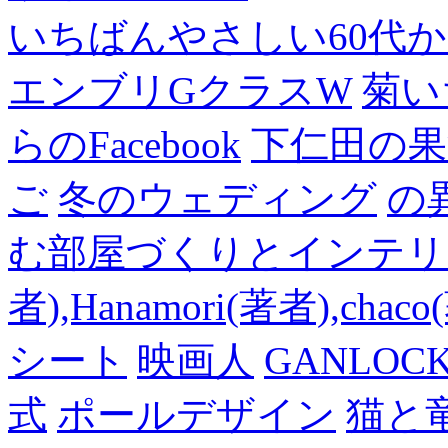
いちばんやさしい60代からの
エンブリGクラスW
菊い
らのFacebook
下仁田の果
ご
冬のウェディング
の
む部屋づくりとインテリアの
者),Hanamori(著者),cha
シート
映画人
GANLO
式
ポールデザイン
猫と