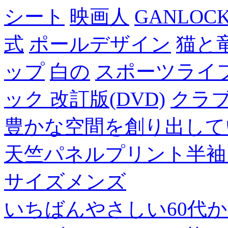
シート
映画人
GANLO
式
ポールデザイン
猫と
ップ
白の
スポーツライフ
ック 改訂版(DVD)
クラ
豊かな空間を創り出して
天竺パネルプリント半袖
サイズメンズ
いちばんやさしい60代からの