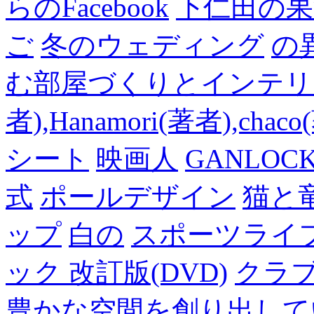
らのFacebook
下仁田の果
ご
冬のウェディング
の
む部屋づくりとインテリアの
者),Hanamori(著者),cha
シート
映画人
GANLO
式
ポールデザイン
猫と
ップ
白の
スポーツライフ
ック 改訂版(DVD)
クラ
豊かな空間を創り出して