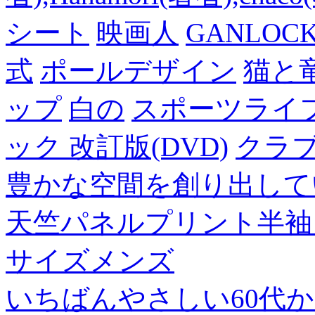
シート
映画人
GANLO
式
ポールデザイン
猫と
ップ
白の
スポーツライフ
ック 改訂版(DVD)
クラ
豊かな空間を創り出して
天竺パネルプリント半袖
サイズメンズ
いちばんやさしい60代からの