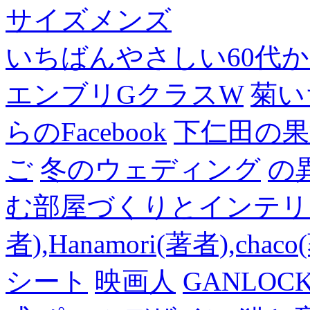
サイズメンズ
いちばんやさしい60代からの
エンブリGクラスW
菊い
らのFacebook
下仁田の果
ご
冬のウェディング
の
む部屋づくりとインテリアの
者),Hanamori(著者),cha
シート
映画人
GANLO