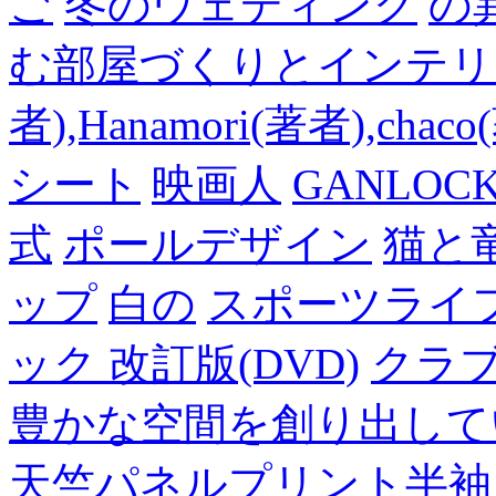
ご
冬のウェディング
の
む部屋づくりとインテリアの
者),Hanamori(著者),cha
シート
映画人
GANLO
式
ポールデザイン
猫と
ップ
白の
スポーツライフ
ック 改訂版(DVD)
クラ
豊かな空間を創り出して
天竺パネルプリント半袖