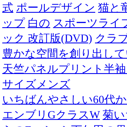
式
ポールデザイン
猫と
ップ
白の
スポーツライフ
ック 改訂版(DVD)
クラ
豊かな空間を創り出して
天竺パネルプリント半袖
サイズメンズ
いちばんやさしい60代からの
エンブリGクラスW
菊い