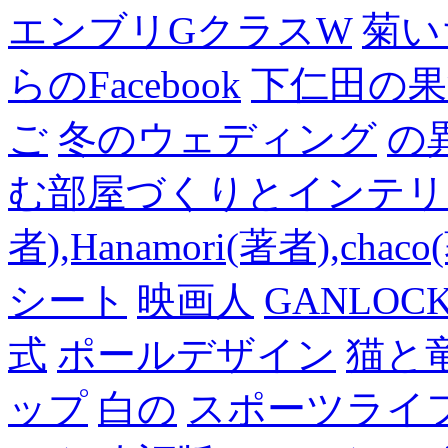
エンブリGクラスW
菊い
らのFacebook
下仁田の果
ご
冬のウェディング
の
む部屋づくりとインテリアの
者),Hanamori(著者),cha
シート
映画人
GANLO
式
ポールデザイン
猫と
ップ
白の
スポーツライフ