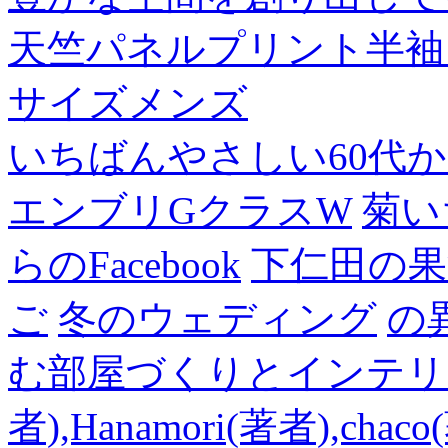
天竺パネルプリント半袖
サイズメンズ
いちばんやさしい60代からの
エンブリGクラスW
菊い
らのFacebook
下仁田の果
ご
冬のウェディング
の
む部屋づくりとインテリアの
者),Hanamori(著者),cha