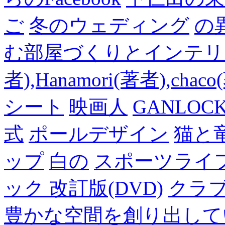
ご
冬のウェディング
の
む部屋づくりとインテリアの
者),Hanamori(著者),cha
シート
映画人
GANLO
式
ポールデザイン
猫と
ップ
白の
スポーツライフ
ック 改訂版(DVD)
クラ
豊かな空間を創り出して