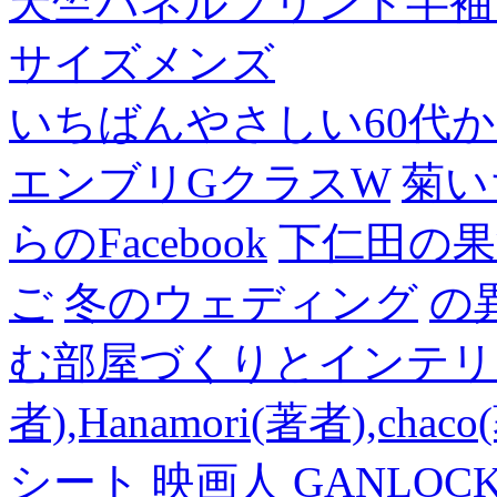
天竺パネルプリント半袖
サイズメンズ
いちばんやさしい60代からの
エンブリGクラスW
菊い
らのFacebook
下仁田の果
ご
冬のウェディング
の
む部屋づくりとインテリアの
者),Hanamori(著者),cha
シート
映画人
GANLO