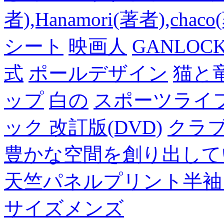
者),Hanamori(著者),cha
シート
映画人
GANLO
式
ポールデザイン
猫と
ップ
白の
スポーツライフ
ック 改訂版(DVD)
クラ
豊かな空間を創り出して
天竺パネルプリント半袖
サイズメンズ