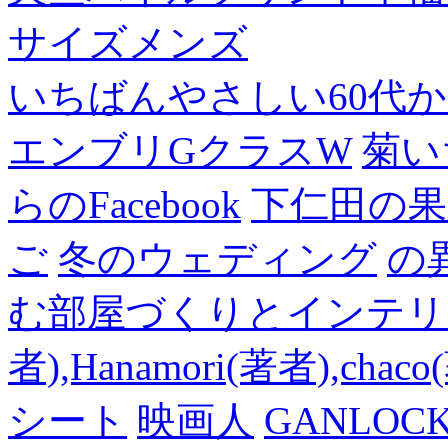
サイズメンズ
いちばんやさしい60代からの
エンブリGクラスW
菊い
らのFacebook
下仁田の果
ご
冬のウェディング
の
む部屋づくりとインテリアの
者),Hanamori(著者),cha
シート
映画人
GANLO