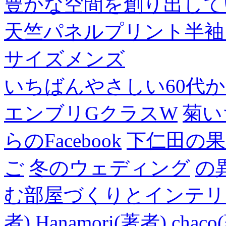
豊かな空間を創り出して
天竺パネルプリント半袖
サイズメンズ
いちばんやさしい60代からの
エンブリGクラスW
菊い
らのFacebook
下仁田の果
ご
冬のウェディング
の
む部屋づくりとインテリアの
者),Hanamori(著者),cha