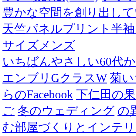
豊かな空間を創り出して
天竺パネルプリント半袖
サイズメンズ
いちばんやさしい60代からの
エンブリGクラスW
菊い
らのFacebook
下仁田の果
ご
冬のウェディング
の
む部屋づくりとインテリアの