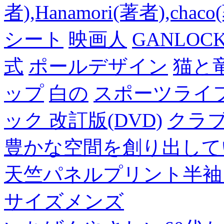
者),Hanamori(著者),cha
シート
映画人
GANLO
式
ポールデザイン
猫と
ップ
白の
スポーツライフ
ック 改訂版(DVD)
クラ
豊かな空間を創り出して
天竺パネルプリント半袖
サイズメンズ