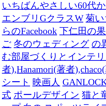
いちばんやさしい60代からの
エンブリGクラスW
菊い
らのFacebook
下仁田の果
ご
冬のウェディング
の
む部屋づくりとインテリアの
者),Hanamori(著者),cha
シート
映画人
GANLO
式
ポールデザイン
猫と