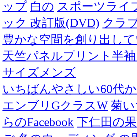
ップ
白の
スポーツライフ
ック 改訂版(DVD)
クラ
豊かな空間を創り出して
天竺パネルプリント半袖
サイズメンズ
いちばんやさしい60代からの
エンブリGクラスW
菊い
らのFacebook
下仁田の果