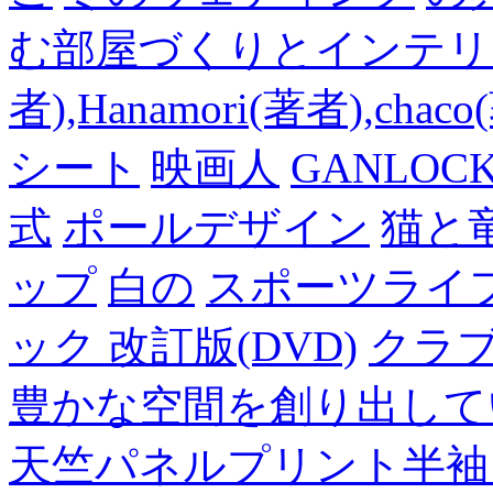
む部屋づくりとインテリアの
者),Hanamori(著者),cha
シート
映画人
GANLO
式
ポールデザイン
猫と
ップ
白の
スポーツライフ
ック 改訂版(DVD)
クラ
豊かな空間を創り出して
天竺パネルプリント半袖