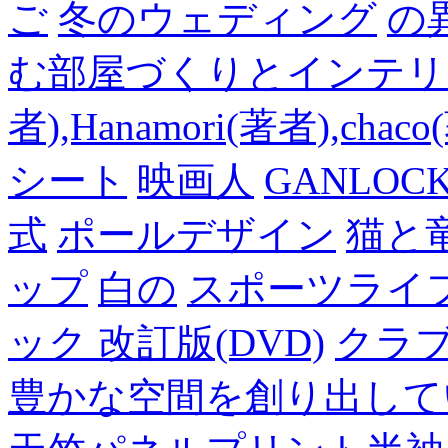
ご
冬のウェディング
の
む部屋づくりとインテリアの
者),Hanamori(著者),cha
シート
映画人
GANLO
式
ポールデザイン
猫と
ップ
白の
スポーツライフ
ック 改訂版(DVD)
クラ
豊かな空間を創り出して