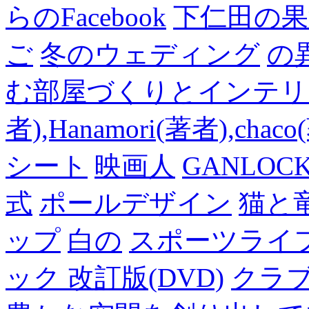
らのFacebook
下仁田の果
ご
冬のウェディング
の
む部屋づくりとインテリアの
者),Hanamori(著者),cha
シート
映画人
GANLO
式
ポールデザイン
猫と
ップ
白の
スポーツライフ
ック 改訂版(DVD)
クラ