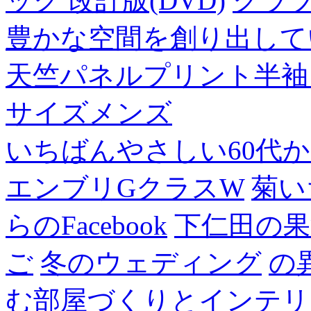
ック 改訂版(DVD)
クラ
豊かな空間を創り出して
天竺パネルプリント半袖
サイズメンズ
いちばんやさしい60代からの
エンブリGクラスW
菊い
らのFacebook
下仁田の果
ご
冬のウェディング
の
む部屋づくりとインテリアの