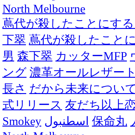
North Melbourne
蔦代が殺したことにする
下翠
蔦代が殺したこと
男
森下翠
カッターMFP
ング
濃革オールレザー
長さ
だから未来につい
式リリース
友だち以上
Smokey
اسطنبول
保命丸