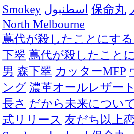
Smokey
اسطنبول
保命丸
North Melbourne
蔦代が殺したことにする
下翠
蔦代が殺したこと
男
森下翠
カッターMFP
ング
濃革オールレザー
長さ
だから未来につい
式リリース
友だち以上