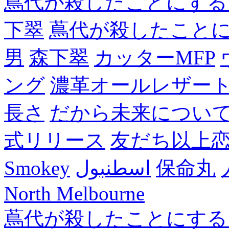
蔦代が殺したことにする
下翠
蔦代が殺したこと
男
森下翠
カッターMFP
ング
濃革オールレザー
長さ
だから未来につい
式リリース
友だち以上
Smokey
اسطنبول
保命丸
North Melbourne
蔦代が殺したことにする