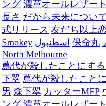
ング
濃革オールレザー
長さ
だから未来につい
式リリース
友だち以上
Smokey
اسطنبول
保命丸
North Melbourne
蔦代が殺したことにする
下翠
蔦代が殺したこと
男
森下翠
カッターMFP
ング
濃革オールレザー