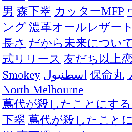
男
森下翠
カッターMFP
ング
濃革オールレザー
長さ
だから未来につい
式リリース
友だち以上
Smokey
اسطنبول
保命丸
North Melbourne
蔦代が殺したことにする
下翠
蔦代が殺したこと