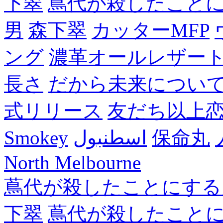
下翠
蔦代が殺したこと
男
森下翠
カッターMFP
ング
濃革オールレザー
長さ
だから未来につい
式リリース
友だち以上
Smokey
اسطنبول
保命丸
North Melbourne
蔦代が殺したことにする
下翠
蔦代が殺したこと