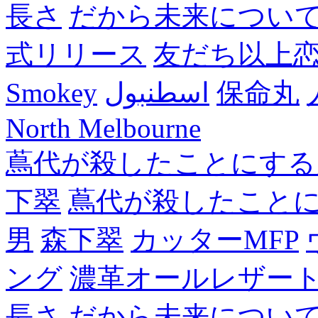
長さ
だから未来につい
式リリース
友だち以上
Smokey
اسطنبول
保命丸
North Melbourne
蔦代が殺したことにする
下翠
蔦代が殺したこと
男
森下翠
カッターMFP
ング
濃革オールレザー
長さ
だから未来につい