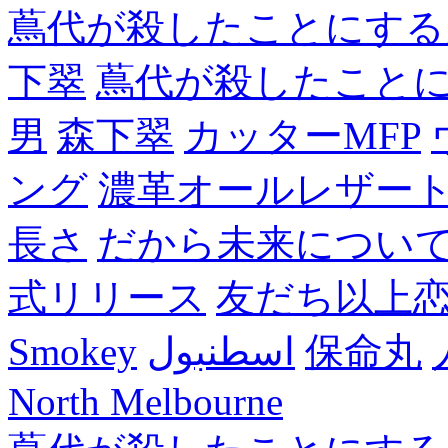
蔦代が殺したことにする
下翠
蔦代が殺したこと
男
森下翠
カッターMFP
ング
濃革オールレザー
長さ
だから未来につい
式リリース
友だち以上
Smokey
اسطنبول
保命丸
North Melbourne