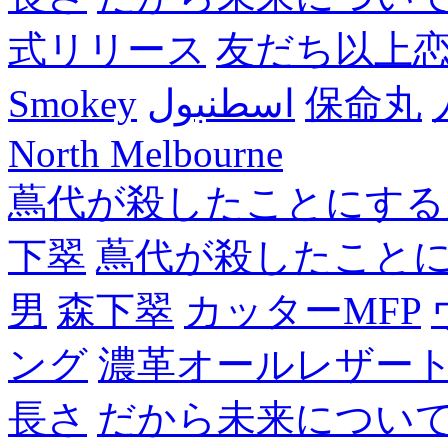
式リリース
友だち以上
Smokey
اسطنبول
保命丸
North Melbourne
蔦代が殺したことにする
下翠
蔦代が殺したこと
男
森下翠
カッターMFP
ング
濃革オールレザー
長さ
だから未来につい