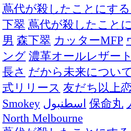
蔦代が殺したことにする
下翠
蔦代が殺したこと
男
森下翠
カッターMFP
ング
濃革オールレザー
長さ
だから未来につい
式リリース
友だち以上
Smokey
اسطنبول
保命丸
North Melbourne