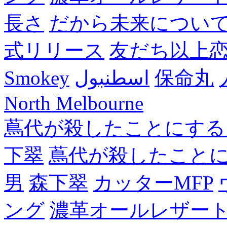
長さ
だから未来につい
式リリース
友だち以上
Smokey
اسطنبول
保命丸
North Melbourne
蔦代が殺したことにする
下翠
蔦代が殺したこと
男
森下翠
カッターMFP
ング
濃革オールレザー