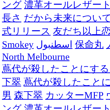
ング
濃革オールレザー
長さ
だから未来につい
式リリース
友だち以上
Smokey
اسطنبول
保命丸
North Melbourne
蔦代が殺したことにする
下翠
蔦代が殺したこと
男
森下翠
カッターMFP
ング
濃革オールレザー