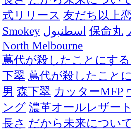
式リリース
友だち以上
Smokey
اسطنبول
保命丸
North Melbourne
蔦代が殺したことにする
下翠
蔦代が殺したこと
男
森下翠
カッターMFP
ング
濃革オールレザー
長さ
だから未来につい