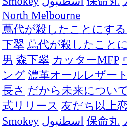
Smokey
اسطنبول
保命丸
North Melbourne
蔦代が殺したことにする
下翠
蔦代が殺したこと
男
森下翠
カッターMFP
ング
濃革オールレザー
長さ
だから未来につい
式リリース
友だち以上
Smokey
اسطنبول
保命丸