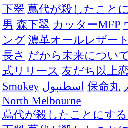
下翠
蔦代が殺したこと
男
森下翠
カッターMFP
ング
濃革オールレザー
長さ
だから未来につい
式リリース
友だち以上
Smokey
اسطنبول
保命丸
North Melbourne
蔦代が殺したことにする