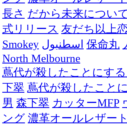
長さ
だから未来につい
式リリース
友だち以上
Smokey
اسطنبول
保命丸
North Melbourne
蔦代が殺したことにする
下翠
蔦代が殺したこと
男
森下翠
カッターMFP
ング
濃革オールレザー