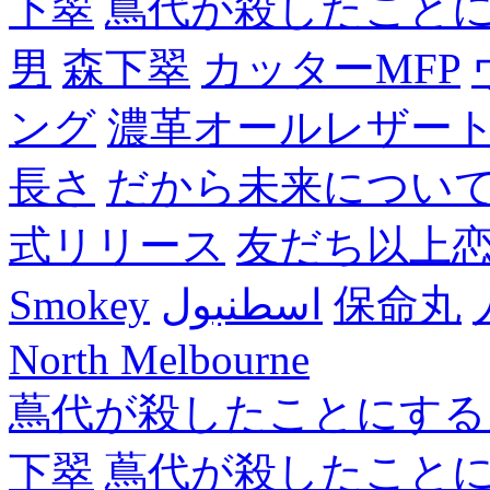
下翠
蔦代が殺したこと
男
森下翠
カッターMFP
ング
濃革オールレザー
長さ
だから未来につい
式リリース
友だち以上
Smokey
اسطنبول
保命丸
North Melbourne
蔦代が殺したことにする
下翠
蔦代が殺したこと