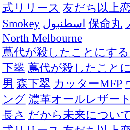
式リリース
友だち以上
Smokey
اسطنبول
保命丸
North Melbourne
蔦代が殺したことにする
下翠
蔦代が殺したこと
男
森下翠
カッターMFP
ング
濃革オールレザー
長さ
だから未来につい