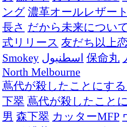
ング
濃革オールレザー
長さ
だから未来につい
式リリース
友だち以上
Smokey
اسطنبول
保命丸
North Melbourne
蔦代が殺したことにする
下翠
蔦代が殺したこと
男
森下翠
カッターMFP