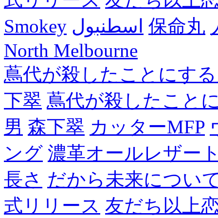
Smokey
اسطنبول
保命丸
North Melbourne
蔦代が殺したことにする
下翠
蔦代が殺したこと
男
森下翠
カッターMFP
ング
濃革オールレザー
長さ
だから未来につい
式リリース
友だち以上