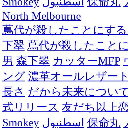
Smokey
اسطنبول
保命丸
North Melbourne
蔦代が殺したことにする
下翠
蔦代が殺したこと
男
森下翠
カッターMFP
ング
濃革オールレザー
長さ
だから未来につい
式リリース
友だち以上
Smokey
اسطنبول
保命丸