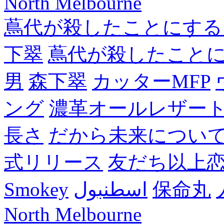
North Melbourne
蔦代が殺したことにする
下翠
蔦代が殺したこと
男
森下翠
カッターMFP
ング
濃革オールレザー
長さ
だから未来につい
式リリース
友だち以上
Smokey
اسطنبول
保命丸
North Melbourne