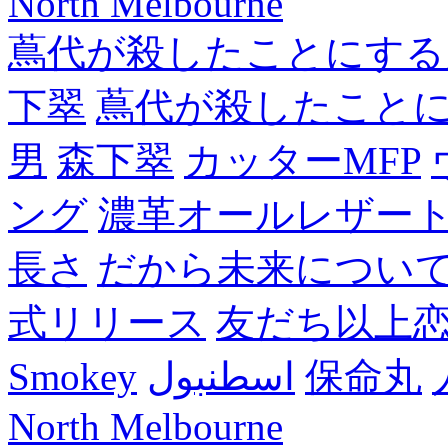
North Melbourne
蔦代が殺したことにする
下翠
蔦代が殺したこと
男
森下翠
カッターMFP
ング
濃革オールレザー
長さ
だから未来につい
式リリース
友だち以上
Smokey
اسطنبول
保命丸
North Melbourne