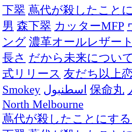
下翠
蔦代が殺したこと
男
森下翠
カッターMFP
ング
濃革オールレザー
長さ
だから未来につい
式リリース
友だち以上
Smokey
اسطنبول
保命丸
North Melbourne
蔦代が殺したことにする