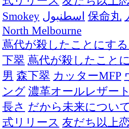
式リリース
友だち以上
Smokey
اسطنبول
保命丸
North Melbourne
蔦代が殺したことにする
下翠
蔦代が殺したこと
男
森下翠
カッターMFP
ング
濃革オールレザー
長さ
だから未来につい
式リリース
友だち以上