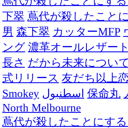
蔦代が殺したことにする
下翠
蔦代が殺したこと
男
森下翠
カッターMFP
ング
濃革オールレザー
長さ
だから未来につい
式リリース
友だち以上
Smokey
اسطنبول
保命丸
North Melbourne
蔦代が殺したことにする