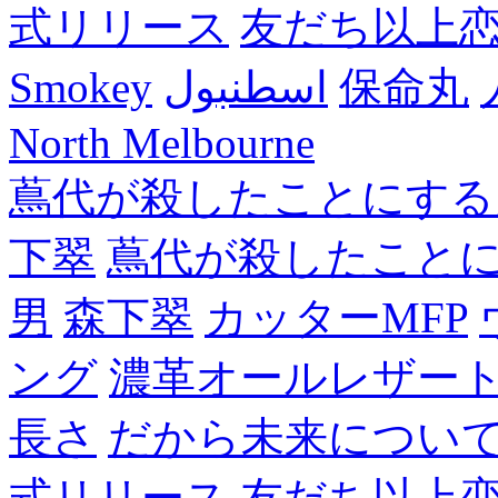
式リリース
友だち以上
Smokey
اسطنبول
保命丸
North Melbourne
蔦代が殺したことにする
下翠
蔦代が殺したこと
男
森下翠
カッターMFP
ング
濃革オールレザー
長さ
だから未来につい
式リリース
友だち以上