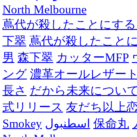
North Melbourne
蔦代が殺したことにする
下翠
蔦代が殺したこと
男
森下翠
カッターMFP
ング
濃革オールレザー
長さ
だから未来につい
式リリース
友だち以上
Smokey
اسطنبول
保命丸