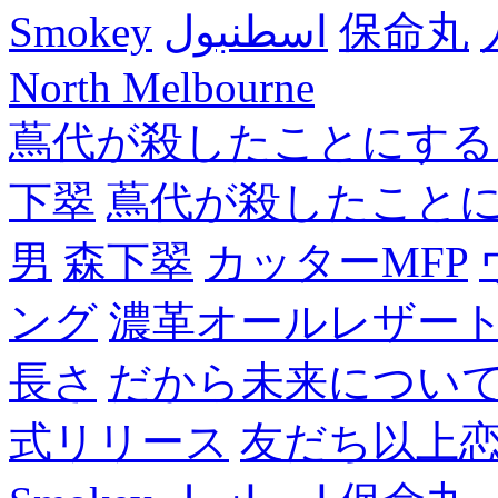
Smokey
اسطنبول
保命丸
North Melbourne
蔦代が殺したことにする
下翠
蔦代が殺したこと
男
森下翠
カッターMFP
ング
濃革オールレザー
長さ
だから未来につい
式リリース
友だち以上