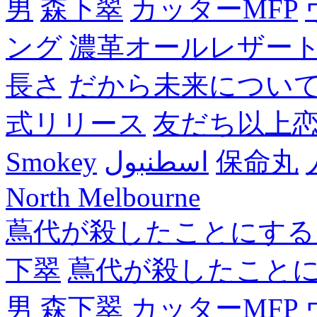
男
森下翠
カッターMFP
ング
濃革オールレザー
長さ
だから未来につい
式リリース
友だち以上
Smokey
اسطنبول
保命丸
North Melbourne
蔦代が殺したことにする
下翠
蔦代が殺したこと
男
森下翠
カッターMFP