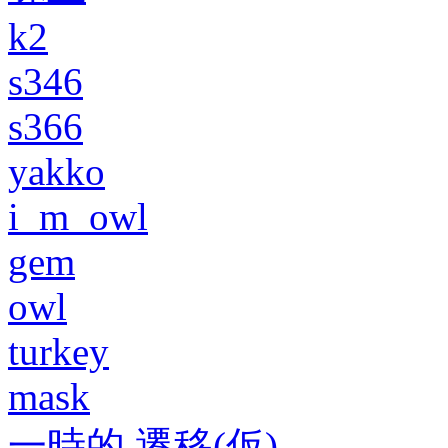
k2
s346
s366
yakko
i_m_owl
gem
owl
turkey
mask
一時的 遷移(仮)