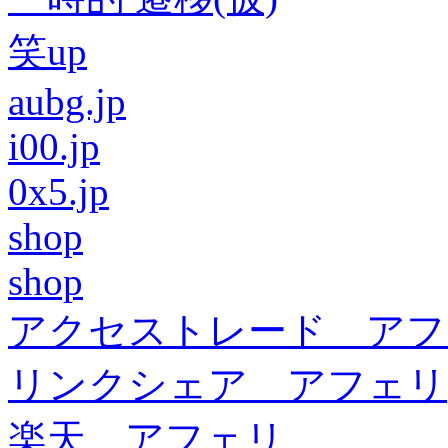
笑up
aubg.jp
i00.jp
0x5.jp
shop
shop
アクセストレード アフ
リンクシェア アフェリ
楽天 アフェリ