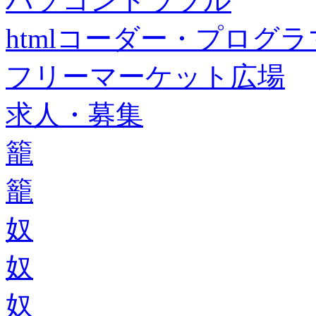
パソコントラブル
htmlコーダー・プログラマー・f
フリーマーケット広場
求人・募集
籠
籠
奴
奴
奴