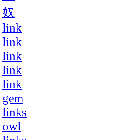
奴
link
link
link
link
link
gem
links
owl