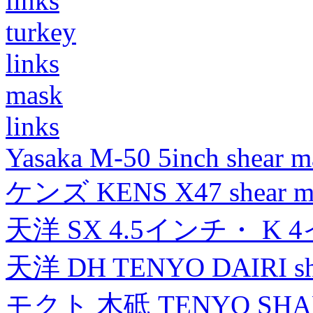
links
turkey
links
mask
links
Yasaka M-50 5inch shear m
ケンズ KENS X47 shear mad
天洋 SX 4.5インチ・ K 
天洋 DH TENYO DAIRI shea
モクト 木砥 TENYO SH