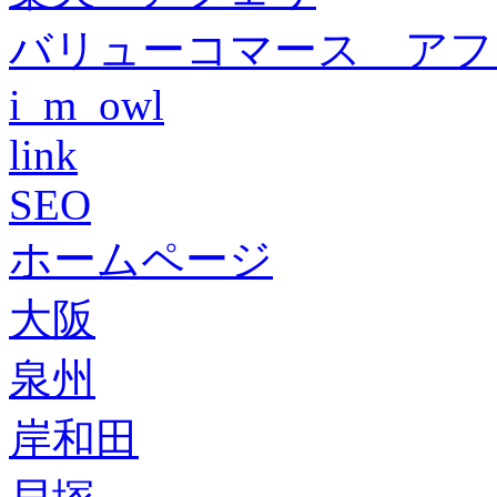
バリューコマース アフ
i_m_owl
link
SEO
ホームページ
大阪
泉州
岸和田