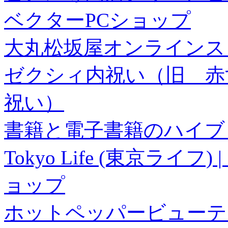
ベクターPCショップ
大丸松坂屋オンラインス
ゼクシィ内祝い（旧 赤すぐ×
祝い）
書籍と電子書籍のハイブリ
Tokyo Life (東京ラ
ョップ
ホットペッパービューテ