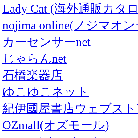
Lady Cat (海外通販カタロ
nojima online(ノジマ
カーセンサーnet
じゃらんnet
石橋楽器店
ゆこゆこネット
紀伊國屋書店ウェブスト
OZmall(オズモール)