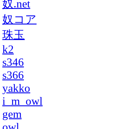
奴.net
奴コア
珠玉
k2
s346
s366
yakko
i_m_owl
gem
owl