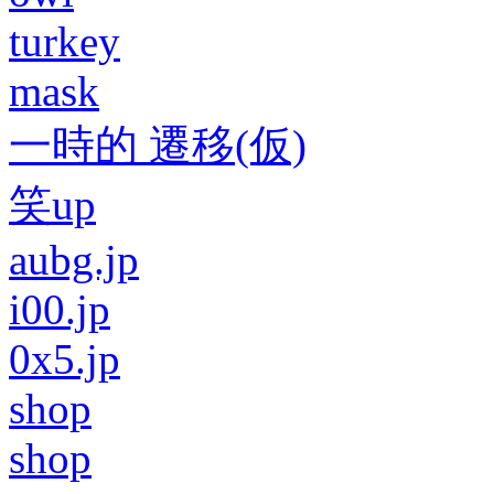
turkey
mask
一時的 遷移(仮)
笑up
aubg.jp
i00.jp
0x5.jp
shop
shop