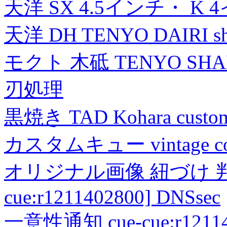
天洋 SX 4.5インチ・ K 
天洋 DH TENYO DAIRI shea
モクト 木砥 TENYO SH
刃処理
黒焼き TAD Kohara custo
カスタムキュー vintage collec
オリジナル画像 紐づけ 判定
cue:r1211402800] DNSsec
一意性通知 cue-cue:r1211402