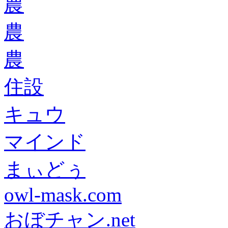
農
農
農
住設
キュウ
マインド
まぃどぅ
owl-mask.com
おぼチャン.net