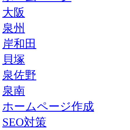
大阪
泉州
岸和田
貝塚
泉佐野
泉南
ホームページ作成
SEO対策