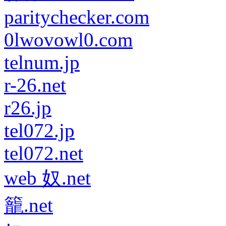
paritychecker.com
0lwovowl0.com
telnum.jp
r-26.net
r26.jp
tel072.jp
tel072.net
web 奴.net
籠.net