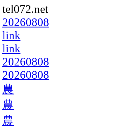
tel072.net
20260808
link
link
20260808
20260808
農
農
農