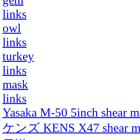
links
owl
links
turkey
links
mask
links
Yasaka M-50 5inch shear m
ケンズ KENS X47 shear mad