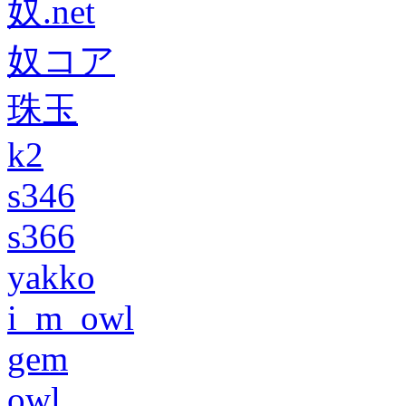
奴.net
奴コア
珠玉
k2
s346
s366
yakko
i_m_owl
gem
owl