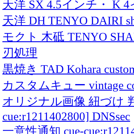
天洋 SX 4.5インチ・ K 
天洋 DH TENYO DAIRI shea
モクト 木砥 TENYO SH
刃処理
黒焼き TAD Kohara custo
カスタムキュー vintage collec
オリジナル画像 紐づけ 判定
cue:r1211402800] DNSsec
一意性通知 cue-cue:r1211402