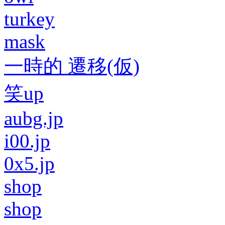
turkey
mask
一時的 遷移(仮)
笑up
aubg.jp
i00.jp
0x5.jp
shop
shop