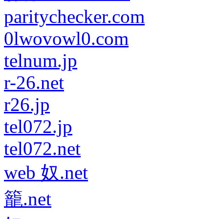
paritychecker.com
0lwovowl0.com
telnum.jp
r-26.net
r26.jp
tel072.jp
tel072.net
web 奴.net
籠.net