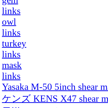
links
owl
links
turkey
links
mask
links
Yasaka M-50 5inch shear m
ケンズ KENS X47 shear mad