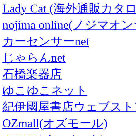
Lady Cat (海外通販カタロ
nojima online(ノジマ
カーセンサーnet
じゃらんnet
石橋楽器店
ゆこゆこネット
紀伊國屋書店ウェブスト
OZmall(オズモール)