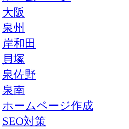
大阪
泉州
岸和田
貝塚
泉佐野
泉南
ホームページ作成
SEO対策