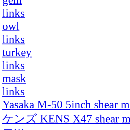
links
owl
links
turkey
links
mask
links
Yasaka M-50 5inch shear m
ケンズ KENS X47 shear mad