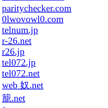
paritychecker.com
0lwovowl0.com
telnum.jp
r-26.net
r26.jp
tel072.jp
tel072.net
web 奴.net
籠.net