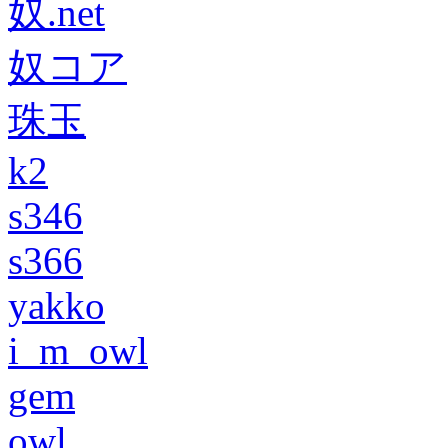
奴.net
奴コア
珠玉
k2
s346
s366
yakko
i_m_owl
gem
owl