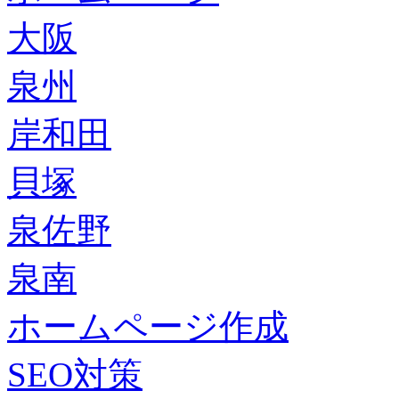
大阪
泉州
岸和田
貝塚
泉佐野
泉南
ホームページ作成
SEO対策