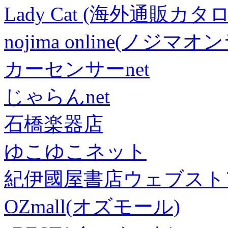
Lady Cat (海外通販カタロ
nojima online(ノジマ
カーセンサーnet
じゃらんnet
石橋楽器店
ゆこゆこネット
紀伊國屋書店ウェブスト
OZmall(オズモール)