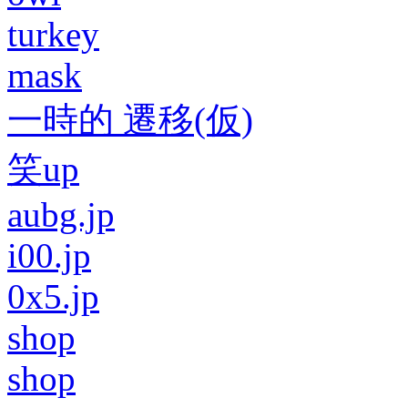
turkey
mask
一時的 遷移(仮)
笑up
aubg.jp
i00.jp
0x5.jp
shop
shop