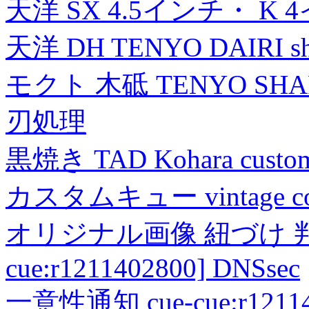
天洋 SX 4.5インチ・ K 
天洋 DH TENYO DAIRI shea
モクト 木砥 TENYO SH
刃処理
黒焼き TAD Kohara custo
カスタムキュー vintage collec
オリジナル画像 紐づけ 判定
cue:r1211402800] DNSsec
一意性通知 cue-cue:r1211402