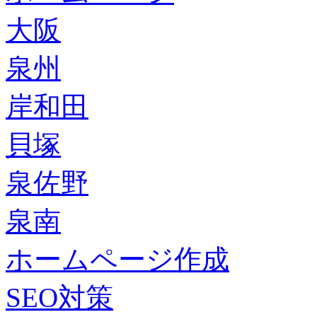
大阪
泉州
岸和田
貝塚
泉佐野
泉南
ホームページ作成
SEO対策