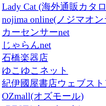
Lady Cat (海外通販カタロ
nojima online(ノジマ
カーセンサーnet
じゃらんnet
石橋楽器店
ゆこゆこネット
紀伊國屋書店ウェブスト
OZmall(オズモール)