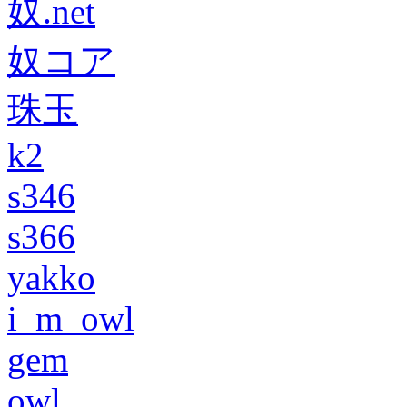
奴.net
奴コア
珠玉
k2
s346
s366
yakko
i_m_owl
gem
owl