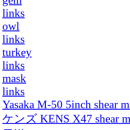
links
owl
links
turkey
links
mask
links
Yasaka M-50 5inch shear m
ケンズ KENS X47 shear mad