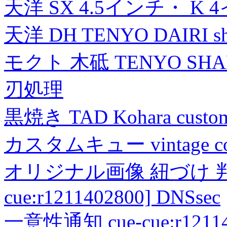
天洋 SX 4.5インチ・ K 
天洋 DH TENYO DAIRI shea
モクト 木砥 TENYO SH
刃処理
黒焼き TAD Kohara custo
カスタムキュー vintage collec
オリジナル画像 紐づけ 判定
cue:r1211402800] DNSsec
一意性通知 cue-cue:r1211402