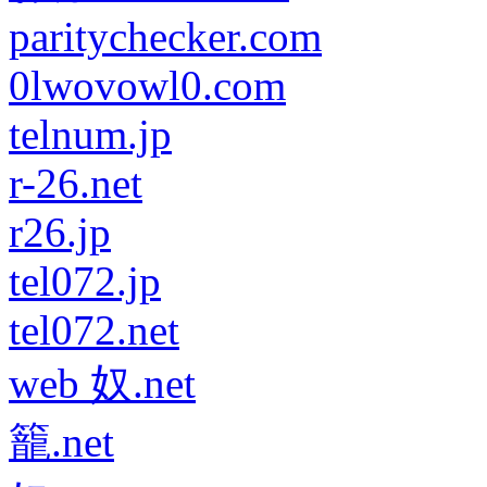
paritychecker.com
0lwovowl0.com
telnum.jp
r-26.net
r26.jp
tel072.jp
tel072.net
web 奴.net
籠.net