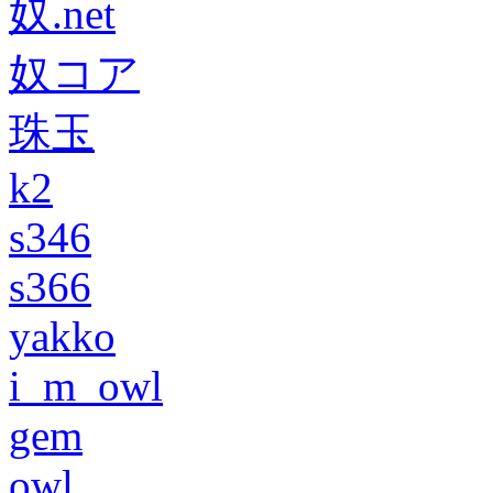
奴.net
奴コア
珠玉
k2
s346
s366
yakko
i_m_owl
gem
owl