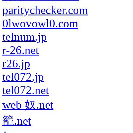
paritychecker.com
0lwovowl0.com
telnum.jp
r-26.net
r26.jp
tel072.jp
tel072.net
web 奴.net
籠.net