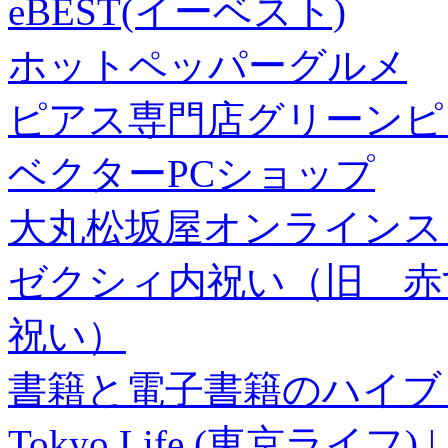
eBEST(イーベスト)
ホットペッパーグルメ
ピアス専門店グリーンピ
ベクターPCショップ
大丸松坂屋オンラインス
ゼクシィ内祝い（旧 赤すぐ×
祝い）
書籍と電子書籍のハイブリ
Tokyo Life (東京ラ