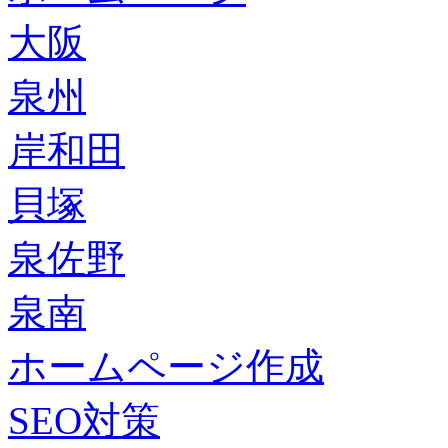
大阪
泉州
岸和田
貝塚
泉佐野
泉南
ホームページ作成
SEO対策