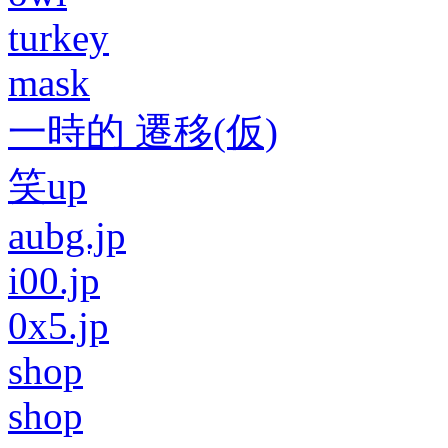
turkey
mask
一時的 遷移(仮)
笑up
aubg.jp
i00.jp
0x5.jp
shop
shop