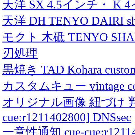
天洋 SX 4.5インチ・ K 
天洋 DH TENYO DAIRI shea
モクト 木砥 TENYO SH
刃処理
黒焼き TAD Kohara custo
カスタムキュー vintage collec
オリジナル画像 紐づけ 判定
cue:r1211402800] DNSsec
一意性通知 cue-cue:r1211402