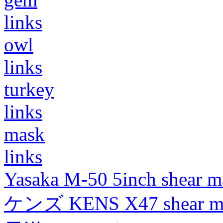
links
owl
links
turkey
links
mask
links
Yasaka M-50 5inch shear m
ケンズ KENS X47 shear mad