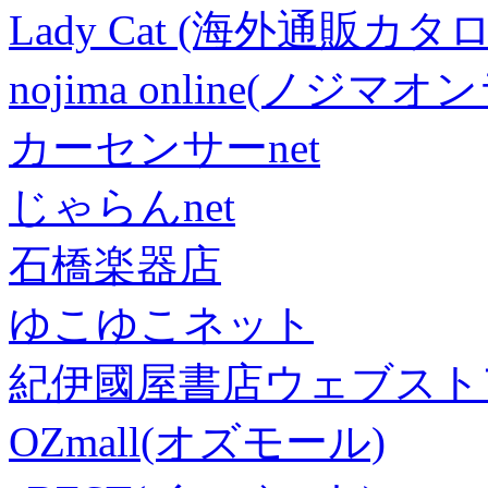
Lady Cat (海外通販カタロ
nojima online(ノジマ
カーセンサーnet
じゃらんnet
石橋楽器店
ゆこゆこネット
紀伊國屋書店ウェブスト
OZmall(オズモール)