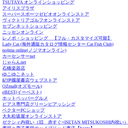
TSUTAYA オンラインショッピング
アイリスプラザ
スーパースポーツゼビオオンラインストア
ヴィクトリアゴルフオンラインストア
セブンネットショッピング
ニッセンオンライン
レノボ・ショッピング 【フル・カスタマイズ可能】
Lady Cat (海外通販カタログ情報センター Cat Fish Club)
nojima online(ノジマオンライン)
カーセンサーnet
じゃらんnet
石橋楽器店
ゆこゆこネット
紀伊國屋書店ウェブストア
OZmall(オズモール)
eBEST(イーベスト)
ホットペッパーグルメ
ピアス専門店グリーンピアッシング
ベクターPCショップ
大丸松坂屋オンラインストア
ゼクシィ内祝い（旧 赤すぐ×ISETAN MITSUKOSHI内祝い