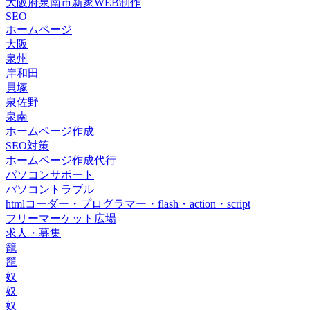
大阪府泉南市新家WEB制作
SEO
ホームページ
大阪
泉州
岸和田
貝塚
泉佐野
泉南
ホームページ作成
SEO対策
ホームページ作成代行
パソコンサポート
パソコントラブル
htmlコーダー・プログラマー・flash・action・script
フリーマーケット広場
求人・募集
籠
籠
奴
奴
奴