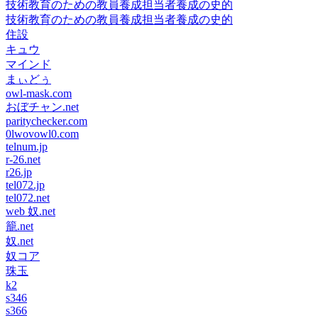
技術教育のための教員養成担当者養成の史的
技術教育のための教員養成担当者養成の史的
住設
キュウ
マインド
まぃどぅ
owl-mask.com
おぼチャン.net
paritychecker.com
0lwovowl0.com
telnum.jp
r-26.net
r26.jp
tel072.jp
tel072.net
web 奴.net
籠.net
奴.net
奴コア
珠玉
k2
s346
s366