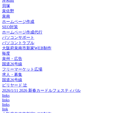
岸和田
貝塚
泉佐野
泉南
ホームページ作成
SEO対策
ホームページ作成代行
パソコンサポート
パソコントラブル
大阪府泉南市新家WEB制作
毎度
泉州・広告
国道26号線
フリーマーケット広場
求人・募集
国道26号線
ビリヤード 辻
2026/1/11 2026 新春カードルフェスティバル
links
links
links
link