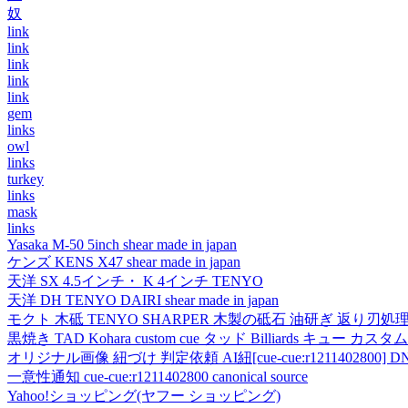
奴
link
link
link
link
link
gem
links
owl
links
turkey
links
mask
links
Yasaka M-50 5inch shear made in japan
ケンズ KENS X47 shear made in japan
天洋 SX 4.5インチ・ K 4インチ TENYO
天洋 DH TENYO DAIRI shear made in japan
モクト 木砥 TENYO SHARPER 木製の砥石 油研ぎ 返り刃処
黒焼き TAD Kohara custom cue タッド Billiards キュー カスタムキュー vi
オリジナル画像 紐づけ 判定依頼 AI紐[cue-cue:r1211402800] DN
一意性通知 cue-cue:r1211402800 canonical source
Yahoo!ショッピング(ヤフー ショッピング)