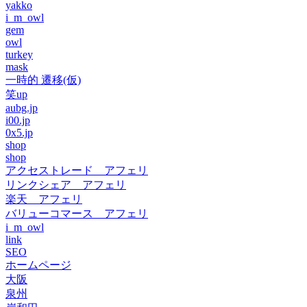
yakko
i_m_owl
gem
owl
turkey
mask
一時的 遷移(仮)
笑up
aubg.jp
i00.jp
0x5.jp
shop
shop
アクセストレード アフェリ
リンクシェア アフェリ
楽天 アフェリ
バリューコマース アフェリ
i_m_owl
link
SEO
ホームページ
大阪
泉州