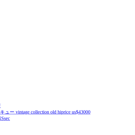
理
ntage collection old hiprice us$43000
Ssec