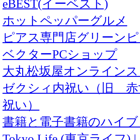
eBEST(イーベスト)
ホットペッパーグルメ
ピアス専門店グリーンピ
ベクターPCショップ
大丸松坂屋オンラインス
ゼクシィ内祝い（旧 赤すぐ×
祝い）
書籍と電子書籍のハイブリ
Tokyo Life (東京ラ