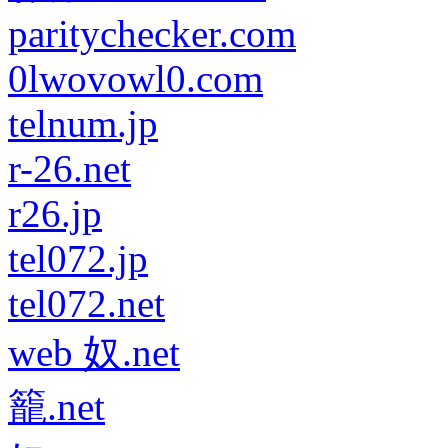
paritychecker.com
0lwovowl0.com
telnum.jp
r-26.net
r26.jp
tel072.jp
tel072.net
web 奴.net
籠.net