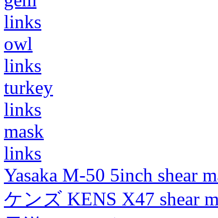
links
owl
links
turkey
links
mask
links
Yasaka M-50 5inch shear m
ケンズ KENS X47 shear mad