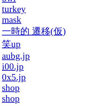
turkey
mask
一時的 遷移(仮)
笑up
aubg.jp
i00.jp
0x5.jp
shop
shop