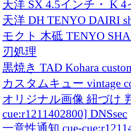
天洋 SX 4.5インチ・ K 
天洋 DH TENYO DAIRI shea
モクト 木砥 TENYO SH
刃処理
黒焼き TAD Kohara custo
カスタムキュー vintage collec
オリジナル画像 紐づけ 判定
cue:r1211402800] DNSsec
一意性通知 cue-cue:r1211402