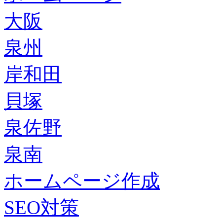
大阪
泉州
岸和田
貝塚
泉佐野
泉南
ホームページ作成
SEO対策