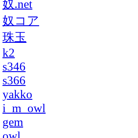
奴.net
奴コア
珠玉
k2
s346
s366
yakko
i_m_owl
gem
owl