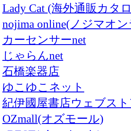
Lady Cat (海外通販カタロ
nojima online(ノジマ
カーセンサーnet
じゃらんnet
石橋楽器店
ゆこゆこネット
紀伊國屋書店ウェブスト
OZmall(オズモール)