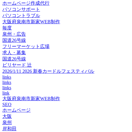
ホームページ作成代行
パソコンサポート
パソコントラブル
大阪府泉南市新家WEB制作
毎度
泉州・広告
国道26号線
フリーマーケット広場
求人・募集
国道26号線
ビリヤード 辻
2026/1/11 2026 新春カードルフェスティバル
links
links
links
link
大阪府泉南市新家WEB制作
SEO
ホームページ
大阪
泉州
岸和田