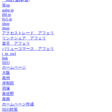
笑up
aubg.jp
i00.jp
0x5.jp
shop
shop
アクセストレード アフェリ
リンクシェア アフェリ
楽天 アフェリ
バリューコマース アフェリ
i_m_owl
link
SEO
ホームページ
大阪
泉州
岸和田
貝塚
泉佐野
泉南
ホームページ作成
SEO対策