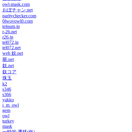
owl-mask.com
おぼチャン.net
paritychecker.com
0lwovowl0.com
telnum.jp
r-26.net
r26.jp
tel072.jp
tel072.net
web 奴.net
籠.net
奴.net
奴コア
珠玉
k2
s346
s366
yakko
i_m_owl
gem
owl
turkey
mask
一時的 遷移(仮)