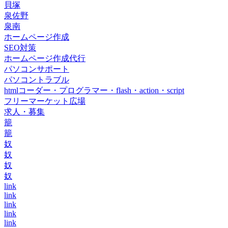
貝塚
泉佐野
泉南
ホームページ作成
SEO対策
ホームページ作成代行
パソコンサポート
パソコントラブル
htmlコーダー・プログラマー・flash・action・script
フリーマーケット広場
求人・募集
籠
籠
奴
奴
奴
奴
link
link
link
link
link