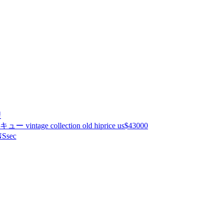
理
ntage collection old hiprice us$43000
Ssec