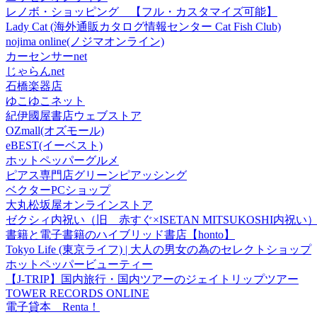
レノボ・ショッピング 【フル・カスタマイズ可能】
Lady Cat (海外通販カタログ情報センター Cat Fish Club)
nojima online(ノジマオンライン)
カーセンサーnet
じゃらんnet
石橋楽器店
ゆこゆこネット
紀伊國屋書店ウェブストア
OZmall(オズモール)
eBEST(イーベスト)
ホットペッパーグルメ
ピアス専門店グリーンピアッシング
ベクターPCショップ
大丸松坂屋オンラインストア
ゼクシィ内祝い（旧 赤すぐ×ISETAN MITSUKOSHI内祝い
書籍と電子書籍のハイブリッド書店【honto】
Tokyo Life (東京ライフ) | 大人の男女の為のセレクトショップ
ホットペッパービューティー
【J-TRIP】国内旅行・国内ツアーのジェイトリップツアー
TOWER RECORDS ONLINE
電子貸本 Renta！