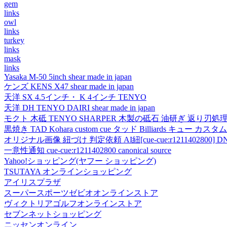
gem
links
owl
links
turkey
links
mask
links
Yasaka M-50 5inch shear made in japan
ケンズ KENS X47 shear made in japan
天洋 SX 4.5インチ・ K 4インチ TENYO
天洋 DH TENYO DAIRI shear made in japan
モクト 木砥 TENYO SHARPER 木製の砥石 油研ぎ 返り刃処
黒焼き TAD Kohara custom cue タッド Billiards キュー カスタムキュー vi
オリジナル画像 紐づけ 判定依頼 AI紐[cue-cue:r1211402800] DN
一意性通知 cue-cue:r1211402800 canonical source
Yahoo!ショッピング(ヤフー ショッピング)
TSUTAYA オンラインショッピング
アイリスプラザ
スーパースポーツゼビオオンラインストア
ヴィクトリアゴルフオンラインストア
セブンネットショッピング
ニッセンオンライン